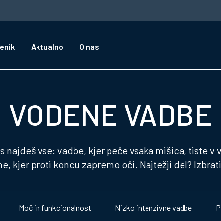
enik
Aktualno
O nas
VODENE VADBE
as najdeš vse: vadbe, kjer peče vsaka mišica, tiste v v
e, kjer proti koncu zapremo oči. Najtežji del? Izbrat
Moč in funkcionalnost
Nizko intenzivne vadbe
P