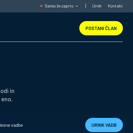
Danes že zaprto
Urnik
Kontakt
POSTANI ČLAN
odi in
i eno.
lesne vadbe
URNIK VADB