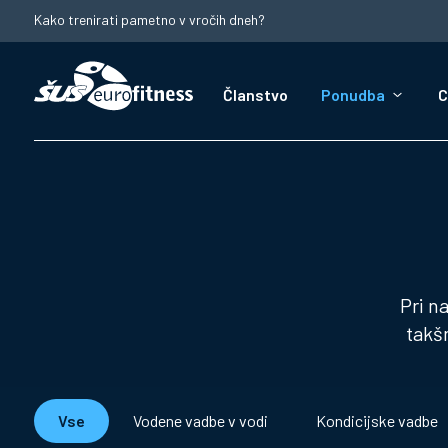
Kako trenirati pametno v vročih dneh?
Članstvo
Ponudba
C
Pri n
takšn
Vse
Vodene vadbe v vodi
Kondicijske vadbe