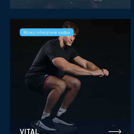
Nizko intenzivne vadbe
VITAL