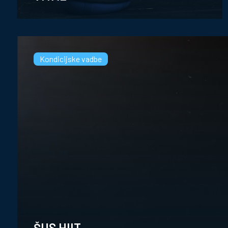
Kondicijske vadbe
ŠUS HIIT